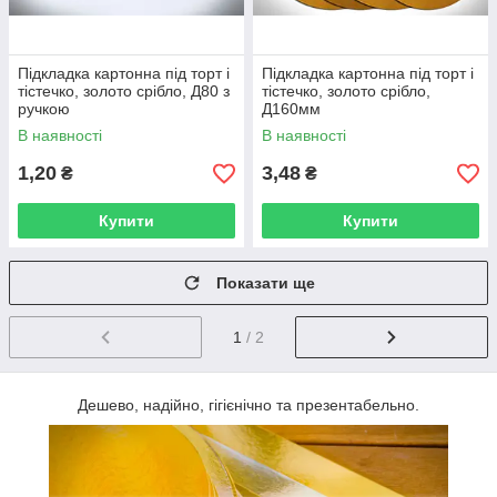
Підкладка картонна під торт і
Підкладка картонна під торт і
тістечко, золото срібло, Д80 з
тістечко, золото срібло,
ручкою
Д160мм
В наявності
В наявності
1,20
3,48
₴
₴
Купити
Купити
Показати ще
1
/ 2
Дешево, надійно, гігієнічно та презентабельно.