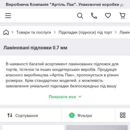
Виробнича Компанія "Артіль Пак". Упаковочні коробки для
Товари та послуги
Підкладки (підноси) під торт
Ламін
Ламіновані підложки 0.7 мм
В наявності багатий асортимент ламінованих підложок для
тортів, тістечок та інших кондитерських виробів. Продукція
власного виробництва «Артіль Пак», пропонується в різних
розмірах. Крім стандартних моделей, є можливість
замовлення унікальної підкладки безпосередньо під вашу
продукцію.
Показати все
Підложки з даного розділу мають товщину до 0,7 мм і
доступні в кольорі срібло / золото. Підложки під торті та
тістечка пропонуються для замовлення у будь-яких об'єктах
Сортування
0
Фільтри
ємах. Працюємо з оптом і роздрібом. Стовідсоткова гарантія
якості. Звертайтеся.