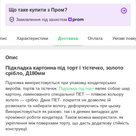
Що таке купити з Пром?
Замовлення під захистом
пис
Характеристики
Доставка
Оплата
Умови пове
Опис
Підкладка картонна під торт і тістечко, золото
срібло, Д180мм
Підложка використовується при упаковці кондитерських
виробів, тортів та тістечок.
Підложка під торт
являє собою шар
картону, ламінованого спеціальної ПЕТ ― плівкою кольору
золото ― срібло. Дане ПЕТ- покриття не дозволяє їй
розмокати та набирати вологу, деформуючись при цьому.
Використовується як разово, так і в деяких випадках для
проміжної роботи кондитера. Також можна використати, як
укріплення між поверхами торту, що дасть додаткову стійкість
конструкції.