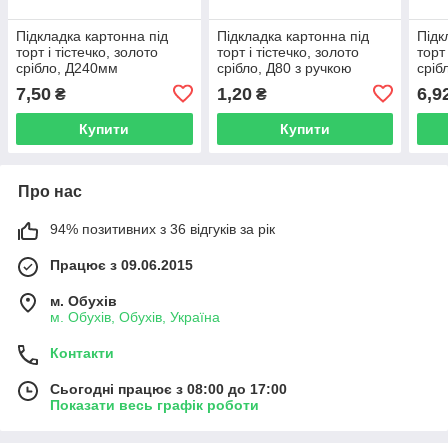
Підкладка картонна під
Підкладка картонна під
Підк
торт і тістечко, золото
торт і тістечко, золото
торт
срібло, Д240мм
срібло, Д80 з ручкою
сріб
7,50
1,20
6,9
₴
₴
Купити
Купити
Про нас
94% позитивних з 36 відгуків за рік
Працює з 09.06.2015
м. Обухів
м. Обухів, Обухів, Україна
Контакти
Сьогодні працює з 08:00 до 17:00
Показати весь графік роботи