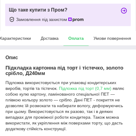
Що таке купити з Пром?
Замовлення під захистом
Характеристики
Доставка
Оплата
Умови повернення
Опис
Підкладка картонна під торт і тістечко, золото
срібло, Д240мм
Підложка використовується при упаковці кондитерських
виробів, тортів та тістечок.
Підложка під торт (0,7 мм)
являє
собою кулю картону, ламінованого спеціальної ПЕТ ―
плівкою кольору золото ― срібло. Дані ПЕТ - покриття не
дозволяє їй розмокати та набирати вологу, деформуючись
при цьому. Використовується як разово, так і в деяких
випадках для проміжної роботи кондитера. Також можна
використати, як укріплення між поверхами торту, що дасть
додаткову стійкість конструкції.