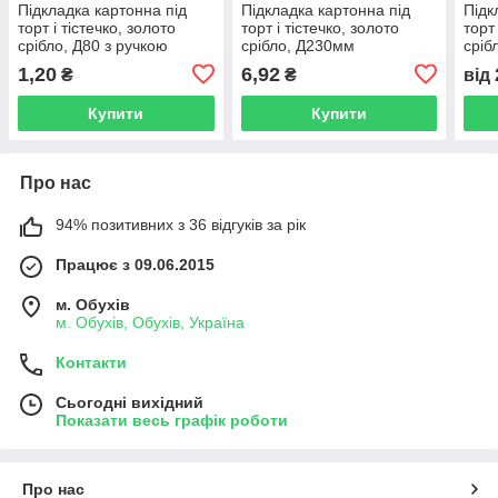
Підкладка картонна під
Підкладка картонна під
Підк
торт і тістечко, золото
торт і тістечко, золото
торт
срібло, Д80 з ручкою
срібло, Д230мм
сріб
1,20
6,92
₴
₴
від
Купити
Купити
Про нас
94% позитивних з 36 відгуків за рік
Працює з 09.06.2015
м. Обухів
м. Обухів, Обухів, Україна
Контакти
Сьогодні вихідний
Показати весь графік роботи
Про нас