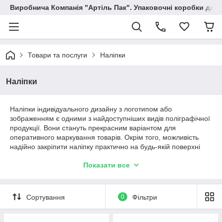
Виробнича Компанія "Артіль Пак". Упаковочні коробки для
Товари та послуги
Наліпки
Наліпки
Наліпки індивідуального дизайну з логотипом або
зображенням є одними з найдоступніших видів поліграфічної
продукції. Вони стануть прекрасним варіантом для
оперативного маркування товарів. Окрім того, можливість
надійно закріпити наліпку практично на будь-якій поверхні
робить її ідеальним носієм рекламної (і не тільки) інформації.
Показати все
Вироби друкуються на плівці або папері, що самоклеїться. В
нашому магазині ви зможете знайти моделі різних форм та
кольорів, що значно розширює ваші можливості.
Оригінальний дизайн, відмінна якість та надійність продукції
Сортування
0
Фільтри
зробили їх вкрай популярними на ринку.