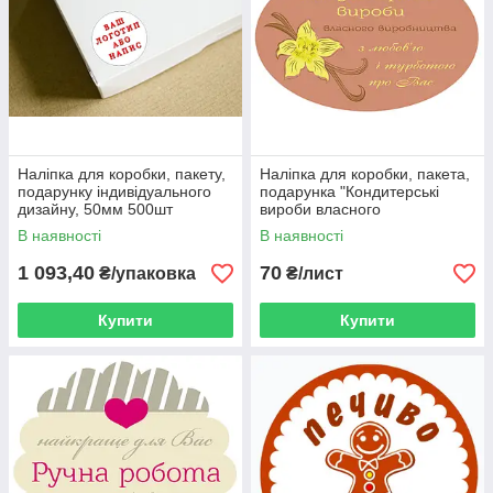
оформлення, демократичні ціни та сучасне обладнання не
підведуть вас! Якщо під час вибору у вас виникли будь-які
проблеми або труднощі — наші професійні консультанти
зможуть вам допомогти. Окрім того, ми організуємо для вас
оперативну доставку товару за вказаною адресою,
транспортування не займе більше кількох днів. Не проґавте
свій шанс — набирайте наш номер уже сьогодні і замовляйте
стильні наклейки для своєї продукції!
Наліпка для коробки, пакету,
Наліпка для коробки, пакета,
подарунку індивідуального
подарунка "Кондитерські
дизайну, 50мм 500шт
вироби власного
виробництва", овал 40*60,
В наявності
В наявності
36шт/ 1 лист
1 093,40
70
₴/упаковка
₴/лист
Купити
Купити