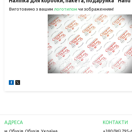
Наліпка для коробки, пакета, подарунка "Hand 
Виготовимо з вашим
логотипом
чи зображенням!
м. Обухів, Обухів, Україна
+380 (96) 795-