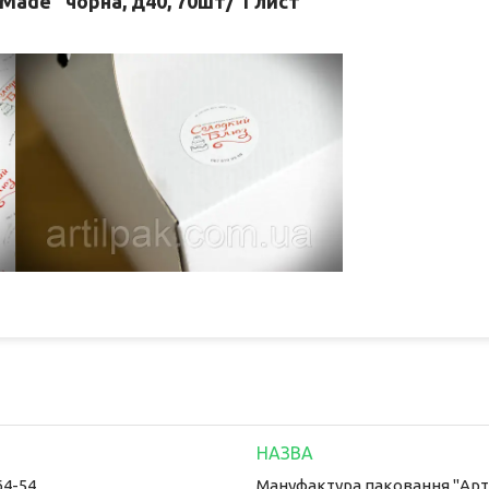
Made" чорна, д40, 70шт/ 1 лист
64-54
Мануфактура паковання "Арт