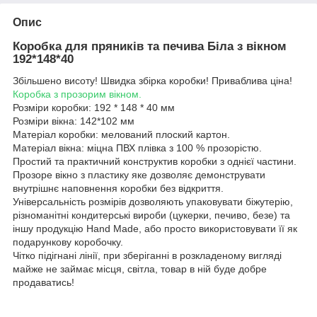
Опис
Коробка для пряників та печива Біла з вікном
192*148*40
Збільшено висоту! Швидка збірка коробки! Приваблива ціна!
Коробка з прозорим вікном.
Розміри коробки: 192 * 148 * 40 мм
Розміри вікна: 142*102 мм
Матеріал коробки: мелований плоский картон.
Матеріал вікна: міцна ПВХ плівка з 100 % прозорістю.
Простий та практичний конструктив коробки з однієї частини.
Прозоре вікно з пластику яке дозволяє демонструвати
внутрішнє наповнення коробки без відкриття.
Універсальність розмірів дозволяють упаковувати біжутерію,
різноманітні кондитерські вироби (цукерки, печиво, безе) та
іншу продукцію Hand Made, або просто використовувати її як
подарункову коробочку.
Чітко підігнані лінії, при зберіганні в розкладеному вигляді
майже не займає місця, світла, товар в ній буде добре
продаватись!