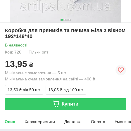
Коробка для пряників та печива Біла з вікном
192*148*40
В наявності
Код: 726
Тільки опт
13,95
₴
Мінімальне замовлення — 5 шт.
Мінімальна сума замовлення на сайті — 400 ₴
13,50 ₴
від 50 шт.
13,05 ₴
від 100 шт.
Купити
Опис
Характеристики
Доставка
Оплата
Умови п