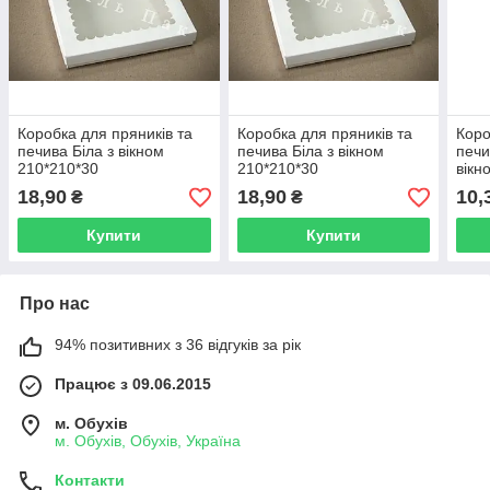
Коробка для пряників та
Коробка для пряників та
Коро
печива Біла з вікном
печива Біла з вікном
печи
210*210*30
210*210*30
вікн
18,90
18,90
10,
₴
₴
Купити
Купити
Про нас
94% позитивних з 36 відгуків за рік
Працює з 09.06.2015
м. Обухів
м. Обухів, Обухів, Україна
Контакти