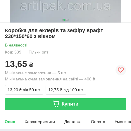
Коробка для еклерів та зефіру Крафт
230*150*60 з вікном
В наявності
Код: 539
Тільки опт
13,65
₴
Мінімальне замовлення — 5 шт.
Мінімальна сума замовлення на сайті — 400 ₴
13,20 ₴
від 50 шт.
12,75 ₴
від 100 шт.
Купити
Опис
Характеристики
Доставка
Оплата
Умови п