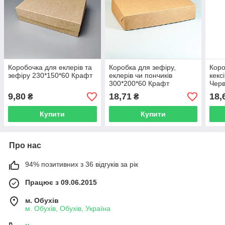
Коробочка для еклерів та
Коробка для зефіру,
Коро
зефіру 230*150*60 Крафт
еклерів чи пончиків
кекс
300*200*60 Крафт
Черв
вікн
9,80
18,71
18,
₴
₴
Купити
Купити
Про нас
94% позитивних з 36 відгуків за рік
Працює з 09.06.2015
м. Обухів
м. Обухів, Обухів, Україна