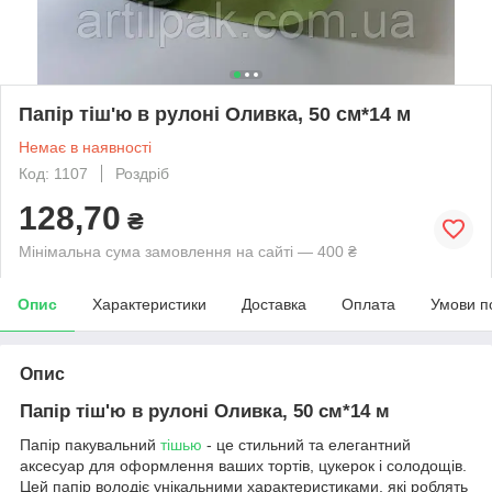
Папір тіш'ю в рулоні Оливка, 50 см*14 м
Немає в наявності
Код: 1107
Роздріб
128,70
₴
Мінімальна сума замовлення на сайті — 400 ₴
Опис
Характеристики
Доставка
Оплата
Умови п
Опис
Папір тіш'ю в рулоні Оливка, 50 см*14 м
Папір пакувальний
тішью
- це стильний та елегантний
аксесуар для оформлення ваших тортів, цукерок і солодощів.
Цей папір володіє унікальними характеристиками, які роблять