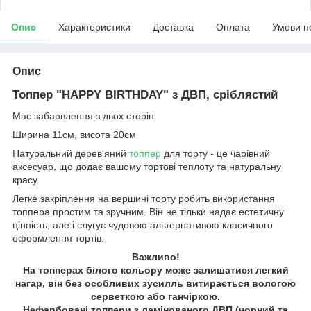
Опис
Характеристики
Доставка
Оплата
Умови п
Опис
Топпер "HAPPY BIRTHDAY" з ДВП, сріблястий
Має забарвлення з двох сторін
Ширина 11см, висота 20см
Натуральний дерев'яний
топпер
для торту - це чарівний
аксесуар, що додає вашому тортові теплоту та натуральну
красу.
Легке закріплення на вершині торту робить використання
топпера простим та зручним. Він не тільки надає естетичну
цінність, але і слугує чудовою альтернативою класичного
оформлення тортів.
Важливо!
На топперах білого кольору може залишатися легкий
нагар, він без особливих зусилль витирається вологою
серветкою або ганчіркою.
Нефарбовані топпери з ламінованого ДВП (чорний та