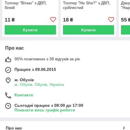
Топпер "Вітаю" з ДВП,
Топпер "He She?" з ДВП,
Дзер
білий
сріблястий
"Hap
11
18
55
₴
₴
Купити
Купити
Про нас
95% позитивних з 38 відгуків за рік
Працює з 09.06.2015
м. Обухів
м. Обухів, Обухів, Україна
Контакти
Сьогодні працює з 08:00 до 17:00
Показати весь графік роботи
Про нас