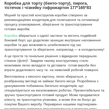
Коробка для торту (бенто-торту), пирога,
тістечок і чізкейку гофрокартон 177*165*83
Міцний та простий конструктив коробки створено за
рекомендаціями кондитерів,для полегшення та оптимізації
процесу упаковування, зберігання та транспортування
готових виробів.
Коробка
збирається з однієї частини та містить подвійний
боковий борт, що додатково захищає внутрішнє наповнення
коробки та дає можливість штабелювати під час
транспортування та зберігання, наприклад ― в холодильнику!
А це просте та геніальне рішення з відкидною передньою
стінкою (фліп)! Завдяки такому конструктивну стало
можливим легко вкладати та діставати готові вироби без
втрати додаткового часу та на невеликій робочій поверхні.
Виготовлена з якісного картону, легко збирається, у
розібраному вигляді не займає багато місця. Розроблена з
урахуванням побажаннь багатьох кондитерів, що
спеціалізуються на ексклюзивних роботах. Презентабельно та
зручно транспортувати готовий продукт. Може продаватися
клієнту, як транспортна упаковка, а може йти як бонус до
покупки Вашого виробу. Перевірено нашими партнерами-
кондитерами: витримує транспортування в громадському