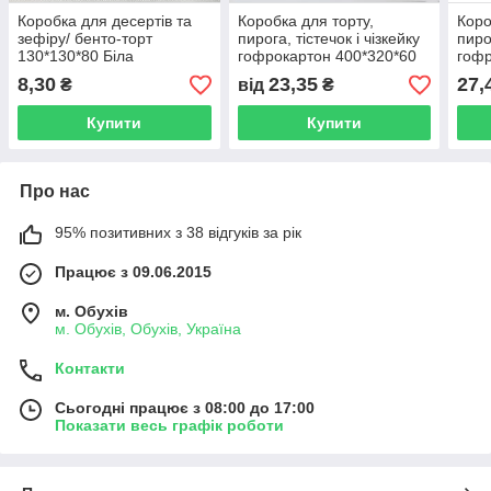
Коробка для десертів та
Коробка для торту,
Коро
зефіру/ бенто-торт
пирога, тістечок і чізкейку
пирог
130*130*80 Біла
гофрокартон 400*320*60
гофр
255*
8,30
23,35
27,
₴
від
₴
Купити
Купити
Про нас
95% позитивних з 38 відгуків за рік
Працює з 09.06.2015
м. Обухів
м. Обухів, Обухів, Україна
Контакти
Сьогодні працює з 08:00 до 17:00
Показати весь графік роботи