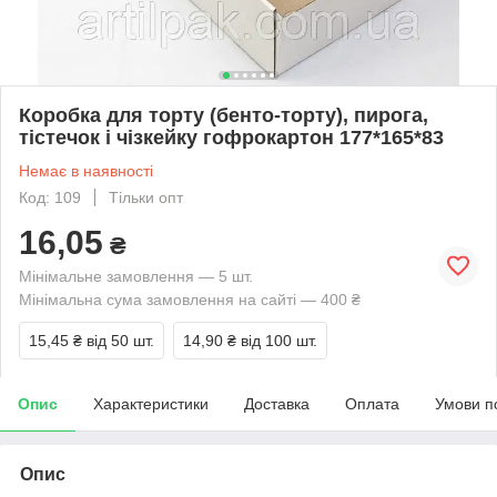
Коробка для торту (бенто-торту), пирога,
тістечок і чізкейку гофрокартон 177*165*83
Немає в наявності
Код: 109
Тільки опт
16,05
₴
Мінімальне замовлення — 5 шт.
Мінімальна сума замовлення на сайті — 400 ₴
15,45 ₴
від 50 шт.
14,90 ₴
від 100 шт.
Опис
Характеристики
Доставка
Оплата
Умови п
Опис