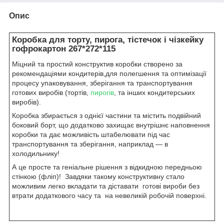
Опис
Коробка для торту, пирога, тістечок і чізкейку
гофрокартон 267*272*115
Міцний та простий конструктив коробки створено за
рекомендаціями кондитерів,для полегшення та оптимізації
процесу упаковування, зберігання та транспортування
готових виробів (тортів,
пирогів
, та інших кондитерських
виробів).
Коробка збирається з однієї частини та містить подвійний
боковий борт, що додатково захищає внутрішнє наповнення
коробки та дає можливість штабелювати під час
транспортування та зберігання, наприклад ― в
холодильнику!
А це просте та геніальне рішення з відкидною передньою
стінкою (фліп)! Завдяки такому конструктивну стало
можливим легко вкладати та діставати готові вироби без
втрати додаткового часу та на невеликій робочій поверхні.