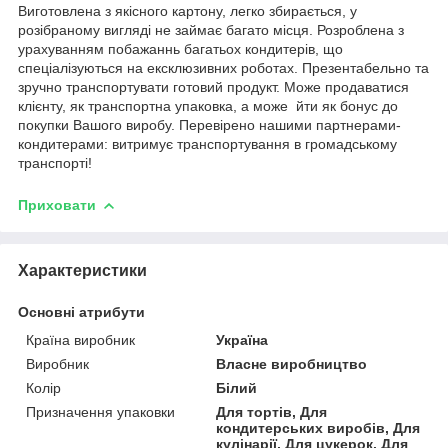
Виготовлена з якісного картону, легко збирається, у
розібраному вигляді не займає багато місця. Розроблена з
урахуванням побажаннь багатьох кондитерів, що
спеціалізуються на ексклюзивних роботах. Презентабельно та
зручно транспортувати готовий продукт. Може продаватися
клієнту, як транспортна упаковка, а може йти як бонус до
покупки Вашого виробу. Перевірено нашими партнерами-
кондитерами: витримує транспортування в громадському
транспорті!
Приховати
Характеристики
Основні атрибути
Країна виробник
Україна
Виробник
Власне виробництво
Колір
Білий
Призначення упаковки
Для тортів, Для
кондитерських виробів, Для
кулінарії, Для цукерок, Для