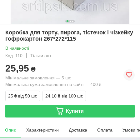
Коробка для торту, пирога, тістечок і чізкейку
гофрокартон 267*272*115
В наявності
Код: 110
Тільки опт
25,95
₴
Мінімальне замовлення — 5 шт.
Мінімальна сума замовлення на сайті — 400 ₴
25 ₴
від 50 шт.
24,10 ₴
від 100 шт.
Купити
Опис
Характеристики
Доставка
Оплата
Умови п