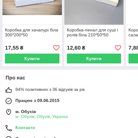
Коробка для хачапурі біла
Коробка-пенал для суші і
Коро
300*200*50
ролів біла 210*50*50
сала
17,55
12,60
7,8
₴
₴
Купити
Купити
Про нас
94% позитивних з 36 відгуків за рік
Працює з 09.06.2015
м. Обухів
м. Обухів, Обухів, Україна
Контакти