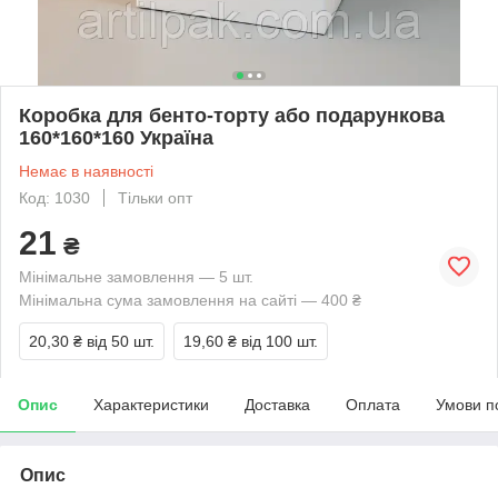
Коробка для бенто-торту або подарункова
160*160*160 Україна
Немає в наявності
Код: 1030
Тільки опт
21
₴
Мінімальне замовлення — 5 шт.
Мінімальна сума замовлення на сайті — 400 ₴
20,30 ₴
від 50 шт.
19,60 ₴
від 100 шт.
Опис
Характеристики
Доставка
Оплата
Умови п
Опис