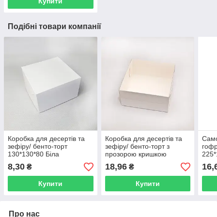
Купити
Подібні товари компанії
Коробка для десертів та
Коробка для десертів та
Само
зефіру/ бенто-торт
зефіру/ бенто-торт з
гофр
130*130*80 Біла
прозорою кришкою
225*
170*170*80 Біла
8,30
18,96
16,
₴
₴
Купити
Купити
Про нас