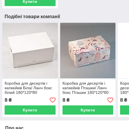
Купити
Подібні товари компанії
Коробка для десертів і
Коробка для десертів і
Коро
капкейків Біла/ Ланч бокс
капкейків Пташки/ Ланч
десе
білий 180*120*80
бокс Пташки 180*120*80
180*
ялин
8
8
8
₴
₴
₴
Купити
Купити
Про нас