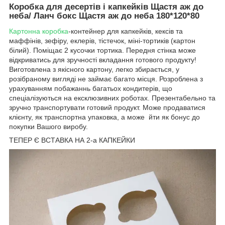
Коробка для десертів і капкейків Щастя аж до
неба/ Ланч бокс Щастя аж до неба 180*120*80
Картонна коробка
-контейнер для капкейків, кексів та
маффінів, зефіру, еклерів, тістечок, міні-тортиків (картон
білий). Поміщає 2 кусочки тортика. Передня стінка може
відкриватись для зручності вкладання готового продукту!
Виготовлена з якісного картону, легко збирається, у
розібраному вигляді не займає багато місця. Розроблена з
урахуванням побажаннь багатьох кондитерів, що
спеціалізуються на ексклюзивних роботах. Презентабельно та
зручно транспортувати готовий продукт. Може продаватися
клієнту, як транспортна упаковка, а може йти як бонус до
покупки Вашого виробу.
ТЕПЕР Є ВСТАВКА НА 2-а КАПКЕЙКИ