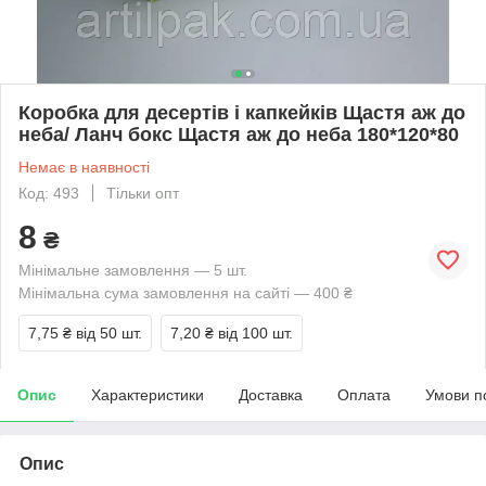
Коробка для десертів і капкейків Щастя аж до
неба/ Ланч бокс Щастя аж до неба 180*120*80
Немає в наявності
Код: 493
Тільки опт
8
₴
Мінімальне замовлення — 5 шт.
Мінімальна сума замовлення на сайті — 400 ₴
7,75 ₴
від 50 шт.
7,20 ₴
від 100 шт.
Опис
Характеристики
Доставка
Оплата
Умови п
Опис