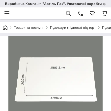
Виробнича Компанія "Артіль Пак". Упаковочні коробки для
Товари та послуги
Підкладки (підноси) під торт
Підси