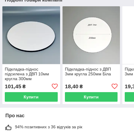
Підкладка-піднос
Підкладка-піднос з ДВП
Підк
підсилена з ДВП 10мм
3мм кругла 250мм Біла
3мм
кругла 300мм
101,45
18,40
19,
₴
₴
Купити
Купити
Про нас
94% позитивних з 36 відгуків за рік