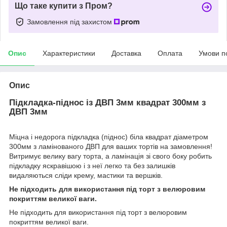
Що таке купити з Пром?
Замовлення під захистом
Опис
Характеристики
Доставка
Оплата
Умови п
Опис
Підкладка-піднос із ДВП 3мм квадрат 300мм з
ДВП 3мм
Міцна і недорога підкладка (піднос) біла квадрат діаметром
300мм з ламінованого ДВП для ваших тортів на замовлення!
Витримує велику вагу торта, а ламінація зі свого боку робить
підкладку яскравішою і з неї легко та без залишків
видаляються сліди крему, мастики та вершків.
Не підходить для використання під торт з велюровим
покриттям великої ваги.
Не підходить для використання під торт з велюровим
покриттям великої ваги.