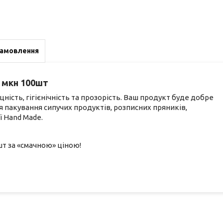
замовлення
 мкн 100шт
ість, гігієнічність та прозорість. Ваш продукт буде добре
 пакування сипучих продуктів, розписних пряників,
ї Hand Made.
шт за «смачною» ціною!