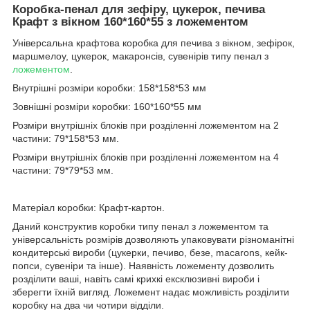
Коробка-пенал для зефіру, цукерок, печива
Крафт з вікном 160*160*55 з ложементом
Універсальна крафтова коробка для печива з вікном, зефірок,
маршмелоу, цукерок, макаронсів, сувенірів типу пенал з
ложементом
.
Внутрішні розміри коробки: 158*158*53 мм
Зовнішні розміри коробки: 160*160*55 мм
Розміри внутрішніх блоків при розділенні ложементом на 2
частини: 79*158*53 мм.
Розміри внутрішніх блоків при розділенні ложементом на 4
частини: 79*79*53 мм.
Матеріал коробки: Крафт-картон.
Даний конструктив коробки типу пенал з ложементом та
універсальність розмірів дозволяють упаковувати різноманітні
кондитерські вироби (цукерки, печиво, безе, macarons, кейк-
попси, сувеніри та інше). Наявність ложементу дозволить
розділити ваші, навіть самі крихкі ексклюзивні вироби і
зберегти їхній вигляд. Ложемент надає можливість розділити
коробку на два чи чотири відділи.