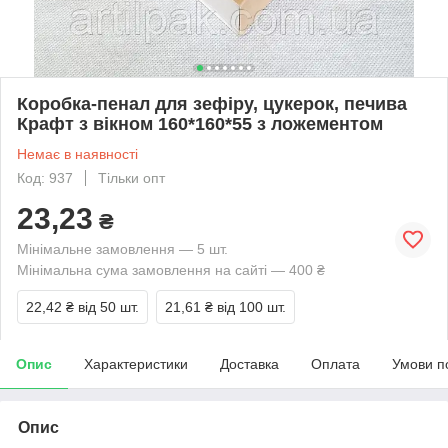
Коробка-пенал для зефіру, цукерок, печива
Крафт з вікном 160*160*55 з ложементом
Немає в наявності
Код: 937
Тільки опт
23,23
₴
Мінімальне замовлення — 5 шт.
Мінімальна сума замовлення на сайті — 400 ₴
22,42 ₴
від 50 шт.
21,61 ₴
від 100 шт.
Опис
Характеристики
Доставка
Оплата
Умови п
Опис