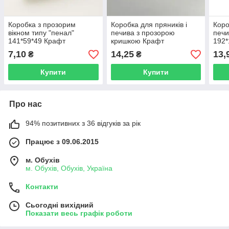
Коробка з прозорим
Коробка для пряників і
Коро
вікном типу "пенал"
печива з прозорою
печи
141*59*49 Крафт
кришкою Крафт
192*
150*150*30
7,10
14,25
13,
₴
₴
Купити
Купити
Про нас
94% позитивних з 36 відгуків за рік
Працює з 09.06.2015
м. Обухів
м. Обухів, Обухів, Україна
Контакти
Сьогодні вихідний
Показати весь графік роботи