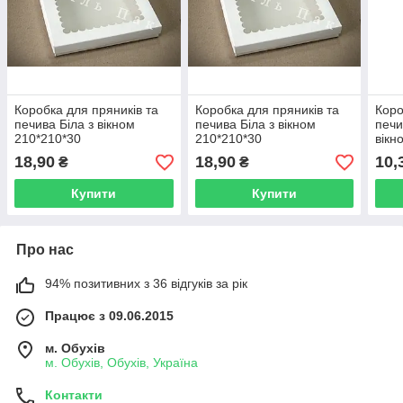
Коробка для пряників та
Коробка для пряників та
Коро
печива Біла з вікном
печива Біла з вікном
печи
210*210*30
210*210*30
вікн
18,90
18,90
10,
₴
₴
Купити
Купити
Про нас
94% позитивних з 36 відгуків за рік
Працює з 09.06.2015
м. Обухів
м. Обухів, Обухів, Україна
Контакти