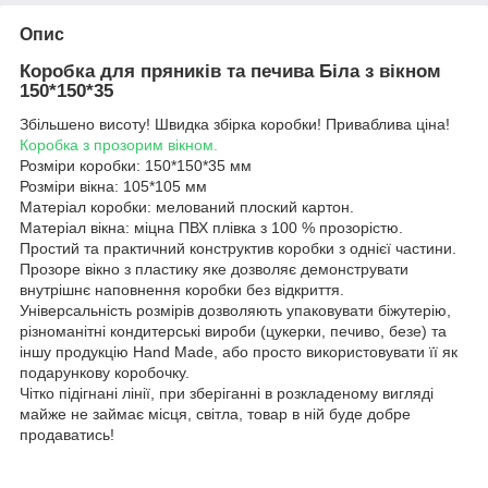
Опис
Коробка для пряників та печива Біла з вікном
150*150*35
Збільшено висоту! Швидка збірка коробки! Приваблива ціна!
Коробка з прозорим вікном.
Розміри коробки: 150*150*35 мм
Розміри вікна: 105*105 мм
Матеріал коробки: мелований плоский картон.
Матеріал вікна: міцна ПВХ плівка з 100 % прозорістю.
Простий та практичний конструктив коробки з однієї частини.
Прозоре вікно з пластику яке дозволяє демонструвати
внутрішнє наповнення коробки без відкриття.
Універсальність розмірів дозволяють упаковувати біжутерію,
різноманітні кондитерські вироби (цукерки, печиво, безе) та
іншу продукцію Hand Made, або просто використовувати її як
подарункову коробочку.
Чітко підігнані лінії, при зберіганні в розкладеному вигляді
майже не займає місця, світла, товар в ній буде добре
продаватись!