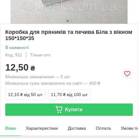
Коробка для пряників та печива Біла з вікном
150*150*35
В наявності
Код: 911
Тільки опт
12,50
₴
Мінімальне замовлення — 5 шт.
Мінімальна сума замовлення на сайті — 400 ₴
12,10 ₴
від 50 шт.
11,70 ₴
від 100 шт.
Купити
Опис
Характеристики
Доставка
Оплата
Умови п