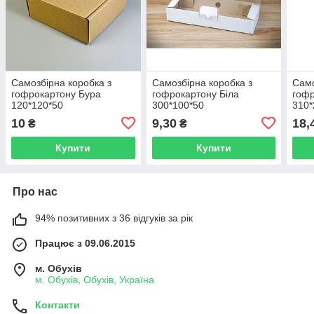
Самозбірна коробка з
Самозбірна коробка з
Само
гофрокартону Бура
гофрокартону Біла
гофр
120*120*50
300*100*50
310*
10
9,30
18,
₴
₴
Купити
Купити
Про нас
94% позитивних з 36 відгуків за рік
Працює з 09.06.2015
м. Обухів
м. Обухів, Обухів, Україна
Контакти