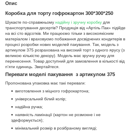
Опис
Коробка для торту гофрокартон 300*300*250
Шукаєте по-справжньому
надійну і зручну коробку
для
транспортування десертів? Продукція від «Артіль Пак» підійде
на всі сто відсотків. Ми працюємо тільки з високоякісним
матеріалом і враховуємо побажання досвідчених кондитерів в
процесі розробки нових моделей пакування. Так, модель з
артикулом 375 розрахована на високий торт з одного ярусу (з
великою кількістю декору). Модель має зручну ручку для
перенесення. Товар доступний для замовлення в кількості від
п'яти одиниць. Звертайтеся.
Переваги моделі пакування з артикулом 375
Пропонована упаковка має такі переваги:
виготовлення з міцного гофрокартона;
універсальний білий колір;
надійна ручка;
наявність ламінації (картон не розмокне і не
здеформується);
мінімальний розмір в розібраному вигляді;