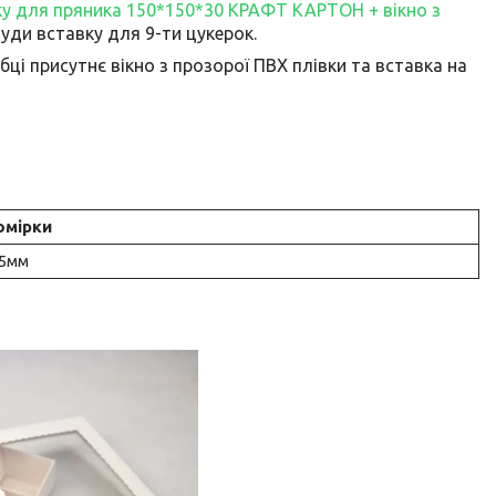
у для пряника 150*150*30 КРАФТ КАРТОН + вікно з
уди вставку для 9-ти цукерок.
ці присутнє вікно з прозорої ПВХ плівки та вставка на
омірки
15мм