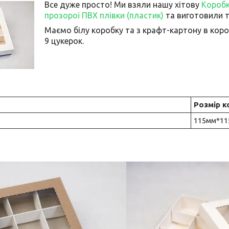
Все дуже просто! Ми взяли нашу хітову
Коробк
прозорої ПВХ плівки (пластик)
та виготовили т
Маємо білу коробку та з крафт-картону в короб
9 цукерок.
Розмір к
115мм*1