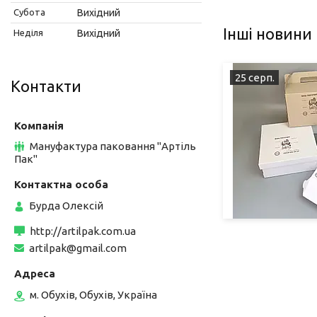
Субота
Вихідний
Інші новини
Неділя
Вихідний
25 серп.
Контакти
Мануфактура паковання "Артіль
Пак"
Бурда Олексій
http://artilpak.com.ua
artilpak@gmail.com
м. Обухів, Обухів, Україна