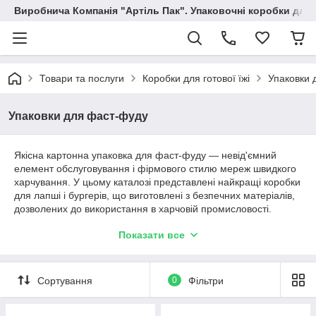
Виробнича Компанія "Артіль Пак". Упаковочні коробки для
Товари та послуги
Коробки для готової їжі
Упаковки 
Упаковки для фаст-фуду
Якісна картонна упаковка для фаст-фуду — невід'ємний
елемент обслуговування і фірмового стилю мереж швидкого
харчування. У цьому каталозі представлені найкращі коробки
для лапші і бургерів, що виготовлені з безпечних матеріалів,
дозволених до використання в харчовій промисловості.
Головною особливістю таких виробів є наявність бар'єрних
Показати все
властивостей (жиро- та вологостійкість, підвищена міцність).
В якості основи для упаковки виступають пергамент різної
щільності, картон або ж гофрокартон. Зазначимо, ми
представляємо картонні коробки для фаст-фуду, що
Сортування
0
Фільтри
повністю відповідають вимогам замовника.