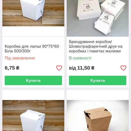
підкреслює естетичний вигляд «їжі на виніс»;
забезпечує максимальну зручність використання для
клієнтів.
Таким чином наша упаковка є ідеальним варіантом для
використання у громадських закладах харчування, вона
стане приємною деталлю, що допоможе клієнту запам'ятати
вашу компанію. Високу якість і міцність продукції гарантуємо!
Брендування коробок/
Коробка для лапші 90*75*60
Шовкотрафаретний друк на
Біла 500/300г
коробках і пакетах малими
тиражами
Під замовлення
В наявності
6,75
11,50
₴
від
₴
Купити
Купити